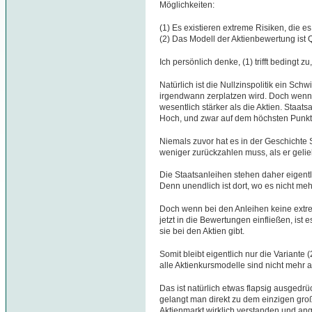
Möglichkeiten:
(1) Es existieren extreme Risiken, die e
(2) Das Modell der Aktienbewertung ist 
Ich persönlich denke, (1) trifft bedingt zu
Natürlich ist die Nullzinspolitik ein Sch
irgendwann zerplatzen wird. Doch wenn da
wesentlich stärker als die Aktien. Staat
Hoch, und zwar auf dem höchsten Punkt, 
Niemals zuvor hat es in der Geschichte
weniger zurückzahlen muss, als er gelieh
Die Staatsanleihen stehen daher eigent
Denn unendlich ist dort, wo es nicht mehr
Doch wenn bei den Anleihen keine extre
jetzt in die Bewertungen einfließen, ist
sie bei den Aktien gibt.
Somit bleibt eigentlich nur die Variante 
alle Aktienkursmodelle sind nicht mehr a
Das ist natürlich etwas flapsig ausgedrü
gelangt man direkt zu dem einzigen gr
Aktienmarkt wirklich verstanden und an