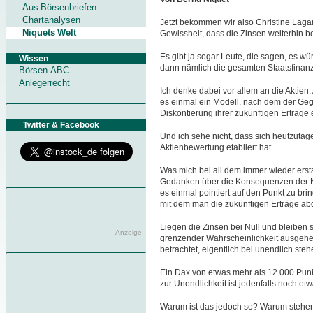
Aus Börsenbriefen
Chartanalysen
Jetzt bekommen wir also Christine Laga
Niquets Welt
Gewissheit, dass die Zinsen weiterhin b
Es gibt ja sogar Leute, die sagen, es w
Wissen
dann nämlich die gesamten Staatsfina
Börsen-ABC
Anlegerrecht
Ich denke dabei vor allem an die Aktien.
es einmal ein Modell, nach dem der Gege
Diskontierung ihrer zukünftigen Erträge
Twitter & Facebook
Und ich sehe nicht, dass sich heutzutag
Aktienbewertung etabliert hat.
Was mich bei all dem immer wieder ersta
Gedanken über die Konsequenzen der N
es einmal pointiert auf den Punkt zu brin
mit dem man die zukünftigen Erträge ab
Liegen die Zinsen bei Null und bleiben s
Anzeige
grenzender Wahrscheinlichkeit ausgehe
betrachtet, eigentlich bei unendlich steh
Ein Dax von etwas mehr als 12.000 Punkt
zur Unendlichkeit ist jedenfalls noch etw
Warum ist das jedoch so? Warum stehen 