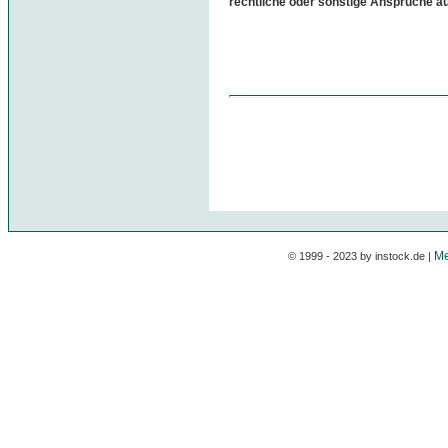
rechtliche oder sonstige Ansprüche a
Me
© 1999 - 2023 by instock.de |