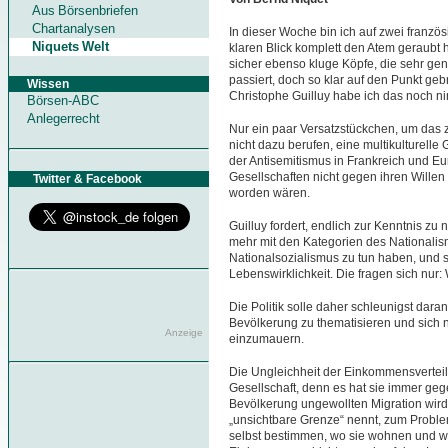
Aus Börsenbriefen
Chartanalysen
In dieser Woche bin ich auf zwei franzö
Niquets Welt
klaren Blick komplett den Atem geraubt 
sicher ebenso kluge Köpfe, die sehr gen
passiert, doch so klar auf den Punkt ge
Wissen
Christophe Guilluy habe ich das noch n
Börsen-ABC
Anlegerrecht
Nur ein paar Versatzstückchen, um das zu 
nicht dazu berufen, eine multikulturelle
der Antisemitismus in Frankreich und 
Gesellschaften nicht gegen ihren Willen 
Twitter & Facebook
worden wären.
Guilluy fordert, endlich zur Kenntnis zu
mehr mit den Kategorien des Nationalis
Nationalsozialismus zu tun haben, und s
Lebenswirklichkeit. Die fragen sich nur
Die Politik solle daher schleunigst dara
Bevölkerung zu thematisieren und sich n
Anzeige
einzumauern.
Die Ungleichheit der Einkommensverteilu
Gesellschaft, denn es hat sie immer geg
Bevölkerung ungewollten Migration wird
„unsichtbare Grenze“ nennt, zum Probl
selbst bestimmen, wo sie wohnen und we