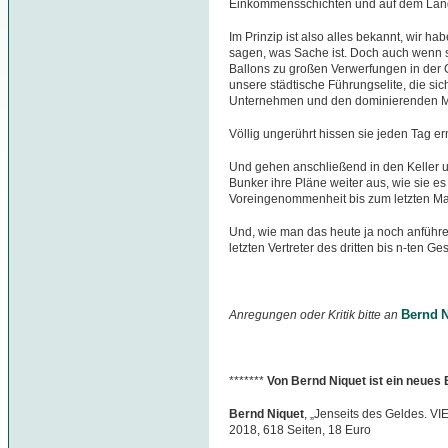
Einkommensschichten und auf dem Land 
Im Prinzip ist also alles bekannt, wir ha
sagen, was Sache ist. Doch auch wenn si
Ballons zu großen Verwerfungen in der 
unsere städtische Führungselite, die sic
Unternehmen und den dominierenden Me
Völlig ungerührt hissen sie jeden Tag ern
Und gehen anschließend in den Keller un
Bunker ihre Pläne weiter aus, wie sie e
Voreingenommenheit bis zum letzten Ma
Und, wie man das heute ja noch anführe
letzten Vertreter des dritten bis n-ten G
Bernd N
Anregungen oder Kritik bitte an
*******
Von Bernd Niquet ist ein neues
Bernd Niquet
, „Jenseits des Geldes. VI
2018, 618 Seiten, 18 Euro