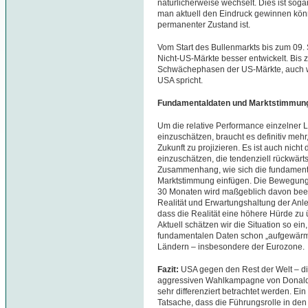
natürlicherweise wechselt. Dies ist sog
man aktuell den Eindruck gewinnen kön
permanenter Zustand ist.
Vom Start des Bullenmarkts bis zum 09.
Nicht-US-Märkte besser entwickelt. Bis z
Schwächephasen der US-Märkte, auch w
USA spricht.
Fundamentaldaten und Marktstimmun
Um die relative Performance einzelner 
einzuschätzen, braucht es definitiv mehr
Zukunft zu projizieren. Es ist auch nich
einzuschätzen, die tendenziell rückwärts 
Zusammenhang, wie sich die fundamenta
Marktstimmung einfügen. Die Bewegunge
30 Monaten wird maßgeblich davon beein
Realität und Erwartungshaltung der Anl
dass die Realität eine höhere Hürde zu 
Aktuell schätzen wir die Situation so ei
fundamentalen Daten schon „aufgewärmte
Ländern
–
insbesondere der Eurozone.
Fazit:
USA gegen den Rest der Welt
–
di
aggressiven Wahlkampagne von Donald 
sehr differenziert betrachtet werden. Ein 
Tatsache, dass die Führungsrolle in den