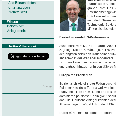
Aus Börsenbriefen
Europäische Anleger
Chartanalysen
großen Teich. Das B
Niquets Welt
Unternehmensgewinn
US-Steuerreform ve
man die USA eindeut
Wissen
Technologie-Sektors
Börsen-ABC
Märkte als absolutes
Anlegerrecht
Beeindruckende US-Performance
Ausgehend vom März des Jahres 2009 h
Twitter & Facebook
zugelegt, Nicht-US-Märkte „nur“ 179 P
der längsten zeitlichen Dauer einer Auf
anderswo in der Welt eher moderatere 
Schlüsse kann man daraus für die nahe Z
und darüber hinaus nur in den USA zu f
Europa mit Problemen
Es zieht sich wie ein roter Faden durch
Anzeige
Bullenmarkts, dass Europa weit weniger
Eurozone ist die Entwicklung im direkte
dominieren politische Uneinigkeit, popu
das Bild. Deutsche Anleger könnten defin
Aktienanlagen maßgeblich in den USA z
Dabei würde man allerdings ignorieren,