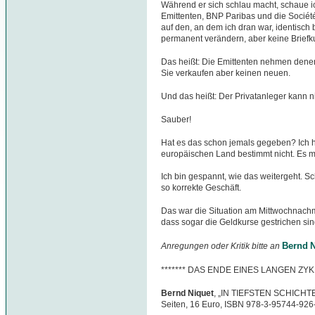
Während er sich schlau macht, schaue ic
Emittenten, BNP Paribas und die Sociét
auf den, an dem ich dran war, identisch 
permanent verändern, aber keine Briefk
Das heißt: Die Emittenten nehmen denen
Sie verkaufen aber keinen neuen.
Und das heißt: Der Privatanleger kann n
Sauber!
Hat es das schon jemals gegeben? Ich 
europäischen Land bestimmt nicht. Es mu
Ich bin gespannt, wie das weitergeht. 
so korrekte Geschäft.
Das war die Situation am Mittwochnachm
dass sogar die Geldkurse gestrichen sind
Bernd N
Anregungen oder Kritik bitte an
******* DAS ENDE EINES LANGEN ZYK
Bernd Niquet
, „IN TIEFSTEN SCHICHTEN
Seiten, 16 Euro, ISBN 978-3-95744-926