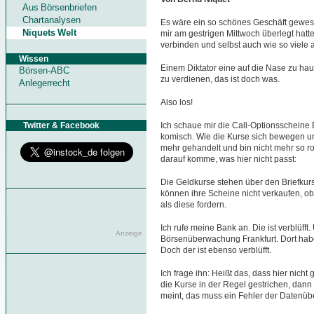
Aus Börsenbriefen
Chartanalysen
Es wäre ein so schönes Geschäft gewesen
Niquets Welt
mir am gestrigen Mittwoch überlegt hat
verbinden und selbst auch wie so viele 
Wissen
Einem Diktator eine auf die Nase zu haue
Börsen-ABC
zu verdienen, das ist doch was.
Anlegerrecht
Also los!
Twitter & Facebook
Ich schaue mir die Call-Optionsscheine 
komisch. Wie die Kurse sich bewegen und
mehr gehandelt und bin nicht mehr so ro
darauf komme, was hier nicht passt:
Die Geldkurse stehen über den Briefkur
können ihre Scheine nicht verkaufen, o
als diese fordern.
Ich rufe meine Bank an. Die ist verblüff
Anzeige
Börsenüberwachung Frankfurt. Dort habe
Doch der ist ebenso verblüfft.
Ich frage ihn: Heißt das, dass hier nic
die Kurse in der Regel gestrichen, dann
meint, das muss ein Fehler der Datenüb