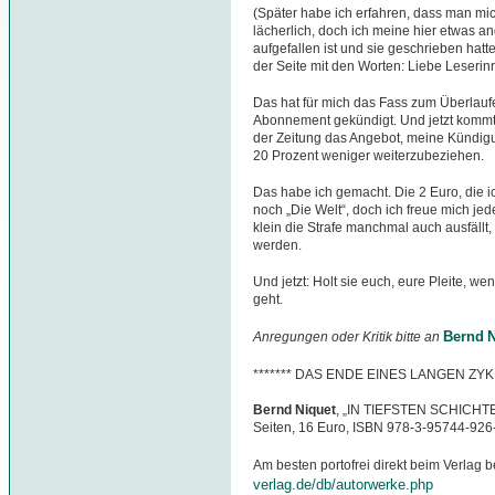
(Später habe ich erfahren, dass man mich
lächerlich, doch ich meine hier etwas 
aufgefallen ist und sie geschrieben hatt
der Seite mit den Worten: Liebe Leserin
Das hat für mich das Fass zum Überlauf
Abonnement gekündigt. Und jetzt kommt
der Zeitung das Angebot, meine Kündig
20 Prozent weniger weiterzubeziehen.
Das habe ich gemacht. Die 2 Euro, die i
noch „Die Welt“, doch ich freue mich jed
klein die Strafe manchmal auch ausfällt
werden.
Und jetzt: Holt sie euch, eure Pleite, we
geht.
Bernd N
Anregungen oder Kritik bitte an
******* DAS ENDE EINES LANGEN ZYK
Bernd Niquet
, „IN TIEFSTEN SCHICHTEN
Seiten, 16 Euro, ISBN 978-3-95744-926
Am besten portofrei direkt beim Verlag b
verlag.de/db/autorwerke.php