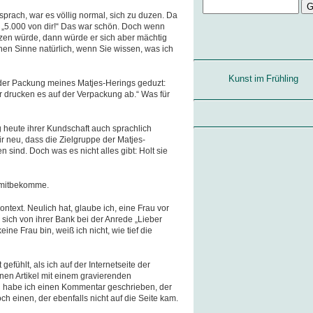
prach, war es völlig normal, sich zu duzen. Da
d „5.000 von dir!“ Das war schön. Doch wenn
uzen würde, dann würde er sich aber mächtig
hen Sinne natürlich, wenn Sie wissen, was ich
Kunst im Frühling
 der Packung meines Matjes-Herings geduzt:
r drucken es auf der Verpackung ab.“ Was für
g heute ihrer Kundschaft auch sprachlich
neu, dass die Zielgruppe der Matjes-
sind. Doch was es nicht alles gibt: Holt sie
g mitbekomme.
ntext. Neulich hat, glaube ich, eine Frau vor
 sich von ihrer Bank bei der Anrede „Lieber
ine Frau bin, weiß ich nicht, wie tief die
 gefühlt, als ich auf der Internetseite der
nen Artikel mit einem gravierenden
 habe ich einen Kommentar geschrieben, der
ch einen, der ebenfalls nicht auf die Seite kam.