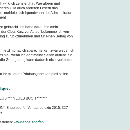
 wirklich zensiert hat. Wie albern und
anderes.) Da auch anderen Lesern das
en, meldete sich irgendwann der Administrator
nen!
en gebracht. Ich habe daraufhin mein
 der Clou: Kurz vor Ablauf bekomme ich von
ung zurückzunehmen und für einen Betrag von
ch jetzt monatlich spare, merken zwar weder ich
es Mal, wenn ich dort meine Seiten aufrufe. So
, die Genugtuung kann dadurch nicht verhindert
nn ihr mit eurer Printausgabe komplett stiften
iquet
.
LUS *** NEUES BUCH *******
“, Engelsdorfer Verlag, Leipzig 2015, 327
-9.
www.engelsdorfer-
estellen: