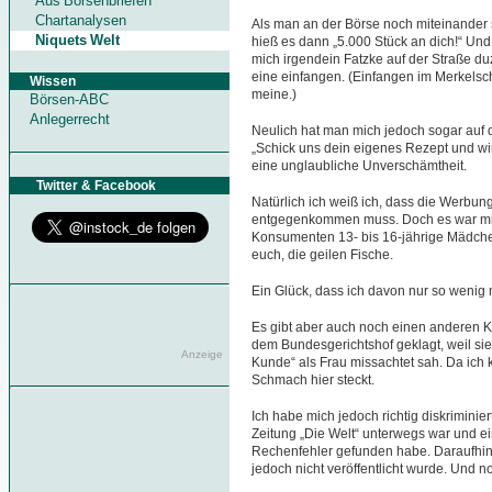
Aus Börsenbriefen
Chartanalysen
Als man an der Börse noch miteinander s
Niquets Welt
hieß es dann „5.000 Stück an dich!“ Un
mich irgendein Fatzke auf der Straße d
eine einfangen. (Einfangen im Merkelsc
Wissen
meine.)
Börsen-ABC
Anlegerrecht
Neulich hat man mich jedoch sogar auf
„Schick uns dein eigenes Rezept und wi
eine unglaubliche Unverschämtheit.
Twitter & Facebook
Natürlich ich weiß ich, dass die Werbun
entgegenkommen muss. Doch es war mir 
Konsumenten 13- bis 16-jährige Mädchen 
euch, die geilen Fische.
Ein Glück, dass ich davon nur so weni
Es gibt aber auch noch einen anderen Ko
dem Bundesgerichtshof geklagt, weil sie
Anzeige
Kunde“ als Frau missachtet sah. Da ich ke
Schmach hier steckt.
Ich habe mich jedoch richtig diskriminiert
Zeitung „Die Welt“ unterwegs war und ei
Rechenfehler gefunden habe. Daraufhin
jedoch nicht veröffentlicht wurde. Und no