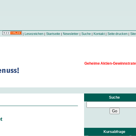
Lesezeichen
Startseite
Newsletter
Suche
Kontakt
Seite drucken
Sit
|
|
|
|
|
|
|
Geheime Aktien-Gewinnstrate
Suche
et
Kursabfrage