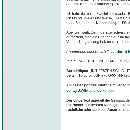
dem nackten Arsch vorneweg anzuspri
Ich habe da meine Zweifel. Ich glaube,
ich fürchte, die Art und Weise, wie sie 
mehr Schaden als Nutzen bringen. Für d
Aber wer weiß. Denn da inzwischen vie
durchzieht, sind die Chancen aus meiner
Verhandlungslösung bekommen, die den
Bernd N
Anregungen oder Kritik bitte an
******* DAS ENDE EINES LANGEN ZYK
Bernd Niquet
, „IN TIEFSTEN SCHICHTEN
Seiten, 16 Euro, ISBN 978-3-95744-926
Am besten portofrei direkt beim Verlag b
verlag.de/db/autorwerke.php
Der obige Text spiegelt die Meinung de
übernimmt für dessen Richtigkeit kein
rechtliche oder sonstige Ansprüche a