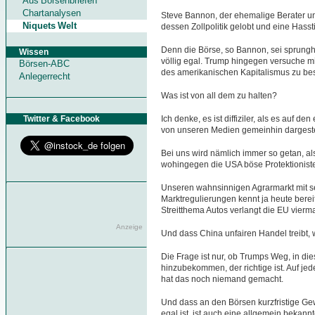
Aus Börsenbriefen
Chartanalysen
Steve Bannon, der ehemalige Berater un
Niquets Welt
dessen Zollpolitik gelobt und eine Hasst
Denn die Börse, so Bannon, sei sprungha
Wissen
völlig egal. Trump hingegen versuche 
Börsen-ABC
des amerikanischen Kapitalismus zu be
Anlegerrecht
Was ist von all dem zu halten?
Twitter & Facebook
Ich denke, es ist diffiziler, als es auf de
von unseren Medien gemeinhin dargestel
Bei uns wird nämlich immer so getan, als
wohingegen die USA böse Protektioniste
Unseren wahnsinnigen Agrarmarkt mit 
Marktregulierungen kennt ja heute bere
Streitthema Autos verlangt die EU vierma
Anzeige
Und dass China unfairen Handel treibt, 
Die Frage ist nur, ob Trumps Weg, in d
hinzubekommen, der richtige ist. Auf jede
hat das noch niemand gemacht.
Und dass an den Börsen kurzfristige G
egal ist, ist auch eine allgemein bekannt