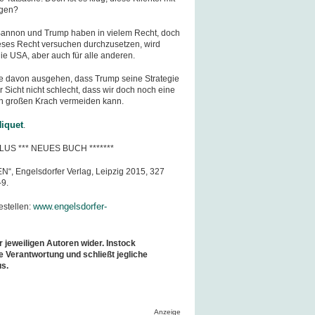
ngen?
 Bannon und Trump haben in vielem Recht, doch
dieses Recht versuchen durchzusetzen, wird
ie USA, aber auch für alle anderen.
le davon ausgehen, dass Trump seine Strategie
 Sicht nicht schlecht, dass wir doch noch eine
 großen Krach vermeiden kann.
iquet
.
LUS *** NEUES BUCH *******
“, Engelsdorfer Verlag, Leipzig 2015, 327
-9.
www.engelsdorfer-
estellen:
r jeweiligen Autoren wider. Instock
e Verantwortung und schließt jegliche
us.
Anzeige