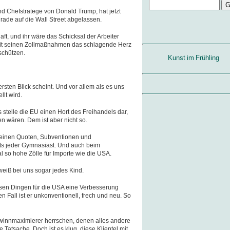
d Chefstratege von Donald Trump, hat jetzt
irade auf die Wall Street abgelassen.
ft, und ihr wäre das Schicksal der Arbeiter
mit seinen Zollmaßnahmen das schlagende Herz
schützen.
Kunst im Frühling
n ersten Blick scheint. Und vor allem als es uns
lt wird.
 stelle die EU einen Hort des Freihandels dar,
n wären. Dem ist aber nicht so.
seinen Quoten, Subventionen und
its jeder Gymnasiast. Und auch beim
l so hohe Zölle für Importe wie die USA.
weiß bei uns sogar jedes Kind.
iesen Dingen für die USA eine Verbesserung
n Fall ist er unkonventionell, frech und neu. So
ewinnmaximierer herrschen, denen alles andere
e Tatsache. Doch ist es klug, diese Klientel mit