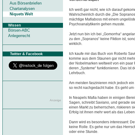
Aus Börsenbriefen
Chartanalysen
Ich weiß gar nicht, wie ich darauf geko
Niquets Welt
Wahrscheinlich durch die „Die Sopranos
mächtige Mafiaboss mit einem ungelöste
Psychoanalytikerin gehen musste.
Wissen
Börsen-ABC
Jetzt nun bin ich bei „Gomorrha“ angelan
Anlegerrecht
zu den „Sopranos“ keine Fiktion ist, son
wirklich.
Ich kaufe mir das Buch von Roberto Savi
Twitter & Facebook
komme aus dem Staunen gar nicht mehr
der Nobelmarken weltweit von ein paar 
deren „Systeme“ funktionieren. Das ist 
Lehrbuch.
Am meisten faszinieren mich jedoch ein 
so recht nachgedacht habe. Es geht um d
In Neapels Mafia haben in einigen Ber
Anzeige
Sagen, schreibt Saviano, und gerade sie
einen Markt zu beherrschen, riskieren sie
Erfolg ist ihnen mehr wert als das Leben
Dann wird es besonders interessant: Den
keine Rolle. Es gehe nur um das Herrsch
oder eine Stunde.