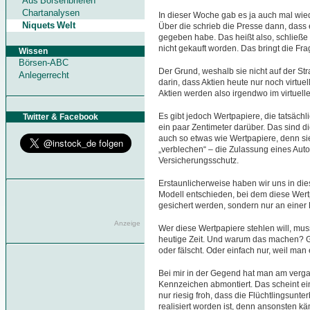
Aus Börsenbriefen
Chartanalysen
In dieser Woche gab es ja auch mal wiede
Niquets Welt
Über die schrieb die Presse dann, dass
gegeben habe. Das heißt also, schließe i
nicht gekauft worden. Das bringt die Frag
Wissen
Börsen-ABC
Der Grund, weshalb sie nicht auf der Str
Anlegerrecht
darin, dass Aktien heute nur noch virtuel
Aktien werden also irgendwo im virtuel
Es gibt jedoch Wertpapiere, die tatsächl
Twitter & Facebook
ein paar Zentimeter darüber. Das sind d
auch so etwas wie Wertpapiere, denn sie
„verblechen“ – die Zulassung eines Aut
Versicherungsschutz.
Erstaunlicherweise haben wir uns in d
Modell entschieden, bei dem diese Wert
gesichert werden, sondern nur an einer H
Anzeige
Wer diese Wertpapiere stehlen will, muss
heutige Zeit. Und warum das machen? G
oder fälscht. Oder einfach nur, weil man
Bei mir in der Gegend hat man am ver
Kennzeichen abmontiert. Das scheint ein
nur riesig froh, dass die Flüchtlingsunt
realisiert worden ist, denn ansonsten kä