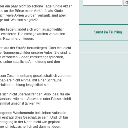
r ein paar nicht so schöne Tage für die Aktien.
 es an der Börse mehr Verkäufe als Käufe
ch, viele Aktien wurden verkauft, sind aber
e auf: Wo sind sie jetzt?
aße liegen, findet sich wohl ausschließlich
Kunst im Frühling
l existieren. Die nicht gekauften verkauften
len Raum herumliegen.
ich auf der Straße herumliegen. Oder vielleicht
ie Nummernschilder unserer Autos. Sie sind ja
 verbriefen – oder, korrekter gesprochen,
os, seine staatliche Anmeldung und den
iesem Zusammenhang gesellschaftlich zu einem
papiere nicht einmal mit einer Schraube
alteeinrichtung festgeklickt sind.
 sich nicht überanstrengen. Also ideal für die
enauso wie man Ausweise oder Pässe stiehlt
 einmal umsonst tanken will.
gangenen Wochenende bei sieben Autos die
 einträgliches Geschäft zu sein. Und ich bin
erbringung in der Nähe nicht wie geplant
me ich jetzt sicherlich auf dumme Ideen.