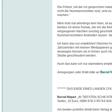
Die Polizei, mit der ich gesprochen habe,
nicht die Nummernschilder sind, sind es
machen.“
Mein Auto hat allerdings kein Navi, ist 
besitze ich keine Feinde, die mir die R
vergangenen Nächten unruhig geschlafe
Nummernschildern festnieten lassen. Sei
Ich kann das nur empfehlen! Gleiches hab
Jahrzehnten mit meinen Wertpapieren ge
deswegen können sie in Krisen auch nic
Straße geschleudert werden.
Auch das kann ich nur wärmstens empfe
Bernd N
Anregungen oder Kritik bitte an
******* DAS ENDE EINES LANGEN ZYK
Bernd Niquet
, „IN TIEFSTEN SCHICHTEN
Seiten, 16 Euro, ISBN 978-3-95744-926
Am besten portofrei direkt beim Verlag b