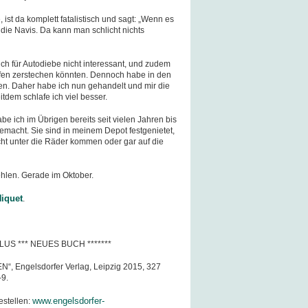
 ist da komplett fatalistisch und sagt: „Wenn es
 die Navis. Da kann man schlicht nichts
auch für Autodiebe nicht interessant, und zudem
eifen zerstechen könnten. Dennoch habe in den
n. Daher habe ich nun gehandelt und mir die
tdem schlafe ich viel besser.
e ich im Übrigen bereits seit vielen Jahren bis
macht. Sie sind in meinem Depot festgenietet,
ht unter die Räder kommen oder gar auf die
hlen. Gerade im Oktober.
iquet
.
LUS *** NEUES BUCH *******
“, Engelsdorfer Verlag, Leipzig 2015, 327
-9.
www.engelsdorfer-
estellen: