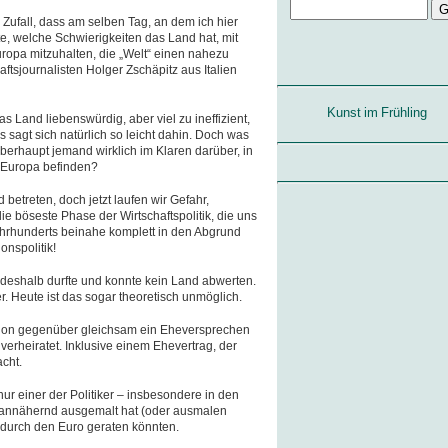
r Zufall, dass am selben Tag, an dem ich hier
e, welche Schwierigkeiten das Land hat, mit
ropa mitzuhalten, die „Welt“ einen nahezu
aftsjournalisten Holger Zschäpitz aus Italien
Kunst im Frühling
as Land liebenswürdig, aber viel zu ineffizient,
s sagt sich natürlich so leicht dahin. Doch was
 überhaupt jemand wirklich im Klaren darüber, in
n Europa befinden?
betreten, doch jetzt laufen wir Gefahr,
e böseste Phase der Wirtschaftspolitik, die uns
hrhunderts beinahe komplett in den Abgrund
onspolitik!
deshalb durfte und konnte kein Land abwerten.
er. Heute ist das sogar theoretisch unmöglich.
ation gegenüber gleichsam ein Eheversprechen
 verheiratet. Inklusive einem Ehevertrag, der
cht.
nur einer der Politiker – insbesondere in den
r annähernd ausgemalt hat (oder ausmalen
r durch den Euro geraten könnten.