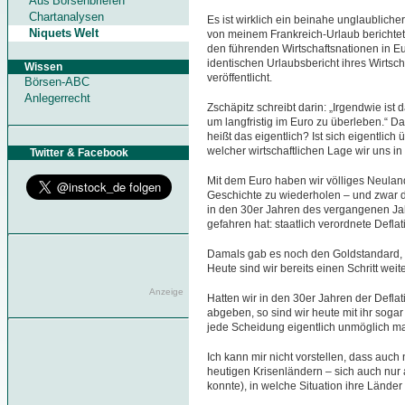
Aus Börsenbriefen
Chartanalysen
Es ist wirklich ein beinahe unglaubliche
Niquets Welt
von meinem Frankreich-Urlaub berichtet
den führenden Wirtschaftsnationen in Eu
identischen Urlaubsbericht ihres Wirtsch
Wissen
veröffentlicht.
Börsen-ABC
Anlegerrecht
Zschäpitz schreibt darin: „Irgendwie ist d
um langfristig im Euro zu überleben.“ Da
heißt das eigentlich? Ist sich eigentlich
welcher wirtschaftlichen Lage wir uns i
Twitter & Facebook
Mit dem Euro haben wir völliges Neuland 
Geschichte zu wiederholen – und zwar di
in den 30er Jahren des vergangenen Ja
gefahren hat: staatlich verordnete Deflati
Damals gab es noch den Goldstandard, 
Heute sind wir bereits einen Schritt weit
Anzeige
Hatten wir in den 30er Jahren der Defl
abgeben, so sind wir heute mit ihr sogar
jede Scheidung eigentlich unmöglich ma
Ich kann mir nicht vorstellen, dass auch 
heutigen Krisenländern – sich auch nu
konnte), in welche Situation ihre Lände