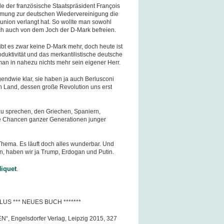
ade der französische Staatspräsident François
immung zur deutschen Wiedervereinigung die
nion verlangt hat. So wollte man sowohl
ch auch von dem Joch der D-Mark befreien.
 es zwar keine D-Mark mehr, doch heute ist
duktivität und das merkantilistische deutsche
 man in nahezu nichts mehr sein eigener Herr.
gendwie klar, sie haben ja auch Berlusconi
n Land, dessen große Revolution uns erst
u sprechen, den Griechen, Spaniern,
die Chancen ganzer Generationen junger
 Thema. Es läuft doch alles wunderbar. Und
n, haben wir ja Trump, Erdogan und Putin.
iquet
.
LUS *** NEUES BUCH *******
“, Engelsdorfer Verlag, Leipzig 2015, 327