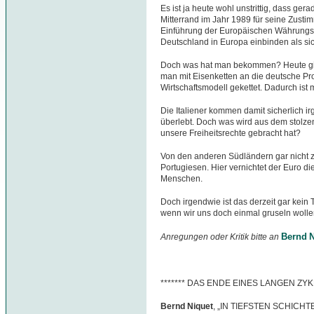
Es ist ja heute wohl unstrittig, dass ger
Mitterrand im Jahr 1989 für seine Zust
Einführung der Europäischen Währungsu
Deutschland in Europa einbinden als si
Doch was hat man bekommen? Heute gibt
man mit Eisenketten an die deutsche Pro
Wirtschaftsmodell gekettet. Dadurch ist
Die Italiener kommen damit sicherlich ir
überlebt. Doch was wird aus dem stolze
unsere Freiheitsrechte gebracht hat?
Von den anderen Südländern gar nicht z
Portugiesen. Hier vernichtet der Euro 
Menschen.
Doch irgendwie ist das derzeit gar kein
wenn wir uns doch einmal gruseln wolle
Bernd N
Anregungen oder Kritik bitte an
******* DAS ENDE EINES LANGEN ZYK
Bernd Niquet
, „IN TIEFSTEN SCHICHTEN