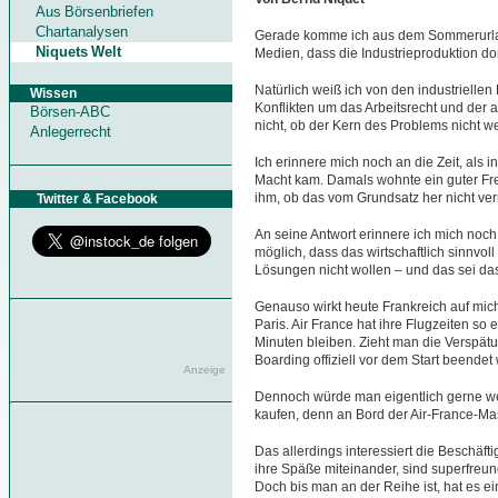
Aus Börsenbriefen
Chartanalysen
Gerade komme ich aus dem Sommerurlau
Niquets Welt
Medien, dass die Industrieproduktion dort 
Natürlich weiß ich von den industriell
Wissen
Konflikten um das Arbeitsrecht und der 
Börsen-ABC
nicht, ob der Kern des Problems nicht weit
Anlegerrecht
Ich erinnere mich noch an die Zeit, als 
Macht kam. Damals wohnte ein guter Freu
ihm, ob das vom Grundsatz her nicht vern
Twitter & Facebook
An seine Antwort erinnere ich mich noch 
möglich, dass das wirtschaftlich sinnvo
Lösungen nicht wollen – und das sei da
Genauso wirkt heute Frankreich auf mic
Paris. Air France hat ihre Flugzeiten so
Minuten bleiben. Zieht man die Verspätu
Boarding offiziell vor dem Start beendet wi
Anzeige
Dennoch würde man eigentlich gerne we
kaufen, denn an Bord der Air-France-Mas
Das allerdings interessiert die Beschäft
ihre Späße miteinander, sind superfreun
Doch bis man an der Reihe ist, hat es ei