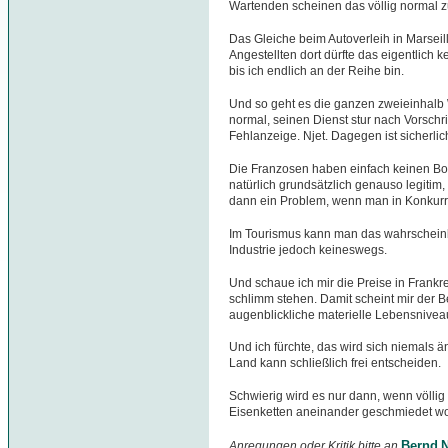
Wartenden scheinen das völlig normal z
Das Gleiche beim Autoverleih in Marseille
Angestellten dort dürfte das eigentlich 
bis ich endlich an der Reihe bin.
Und so geht es die ganzen zweieinhalb W
normal, seinen Dienst stur nach Vorsch
Fehlanzeige. Njet. Dagegen ist sicherli
Die Franzosen haben einfach keinen Boc
natürlich grundsätzlich genauso legitim
dann ein Problem, wenn man in Konkurr
Im Tourismus kann man das wahrscheinlic
Industrie jedoch keineswegs.
Und schaue ich mir die Preise in Frankr
schlimm stehen. Damit scheint mir der B
augenblickliche materielle Lebensniveau
Und ich fürchte, das wird sich niemals ä
Land kann schließlich frei entscheiden.
Schwierig wird es nur dann, wenn völlig
Eisenketten aneinander geschmiedet wo
Bernd N
Anregungen oder Kritik bitte an