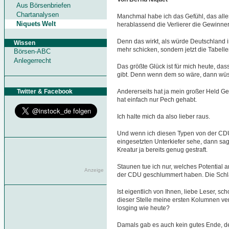
Aus Börsenbriefen
Chartanalysen
Manchmal habe ich das Gefühl, das alles
Niquets Welt
herablassend die Verlierer die Gewinner 
Denn das wirkt, als würde Deutschland
Wissen
mehr schicken, sondern jetzt die Tabelle
Börsen-ABC
Anlegerrecht
Das größte Glück ist für mich heute, das
gibt. Denn wenn dem so wäre, dann wüss
Twitter & Facebook
Andererseits hat ja mein großer Held Ge
hat einfach nur Pech gehabt.
Ich halte mich da also lieber raus.
Und wenn ich diesen Typen von der CDU
eingesetzten Unterkiefer sehe, dann sa
Kreatur ja bereits genug gestraft.
Staunen tue ich nur, welches Potential 
Anzeige
der CDU geschlummert haben. Die Schlä
Ist eigentlich von Ihnen, liebe Leser, s
dieser Stelle meine ersten Kolumnen ver
losging wie heute?
Damals gab es auch kein gutes Ende, de