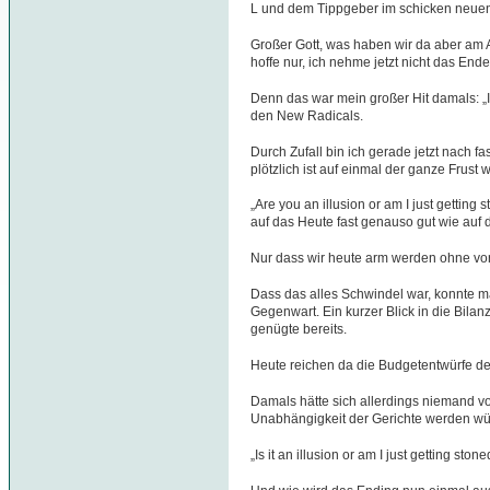
L und dem Tippgeber im schicken neue
Großer Gott, was haben wir da aber am 
hoffe nur, ich nehme jetzt nicht das En
Denn das war mein großer Hit damals: „
den New Radicals.
Durch Zufall bin ich gerade jetzt nach f
plötzlich ist auf einmal der ganze Frust 
„Are you an illusion or am I just getting 
auf das Heute fast genauso gut wie auf
Nur dass wir heute arm werden ohne vor
Dass das alles Schwindel war, konnte 
Gegenwart. Ein kurzer Blick in die Bil
genügte bereits.
Heute reichen da die Budgetentwürfe d
Damals hätte sich allerdings niemand v
Unabhängigkeit der Gerichte werden wü
„Is it an illusion or am I just getting ston