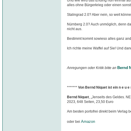
Und wie wird das Ending nun einmal aus
alles ohne Bürgerkrieg oder einen sons
Stalingrad 2.0? Aber nein, so weit könn
Nürnberg 2.0? Auch unmöglich, denn daf
nicht aus.
Bestimmt kommt sowieso alles ganz and
Ich richte meine Waffel auf Sie! Und dan
Bernd N
Anregungen oder Kritik bitte an
*******
Von Bernd Niquet ist ein n e u 
Bernd Niquet
, „Jenseits des Geldes. N
2023, 648 Seiten, 23,50 Euro
Am besten portofrei direkt beim Verlag b
Amazon
oder bei